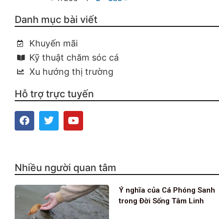
Danh mục bài viết
Khuyến mãi
Kỹ thuật chăm sóc cá
Xu hướng thị trường
Hỗ trợ trực tuyến
Nhiều người quan tâm
Ý nghĩa của Cá Phóng Sanh
trong Đời Sống Tâm Linh