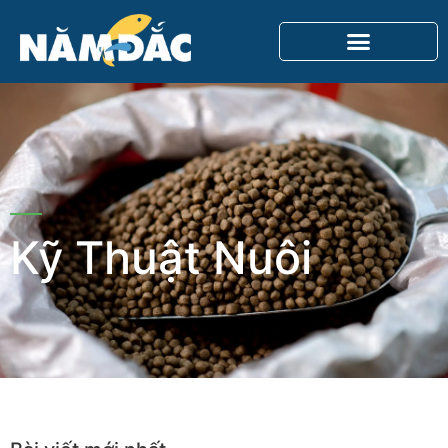
Kỹ Thuật Nuôi