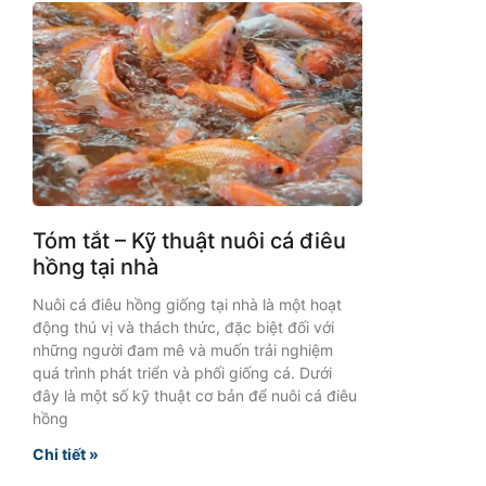
Tóm tắt – Kỹ thuật nuôi cá điêu
hồng tại nhà
Nuôi cá điêu hồng giống tại nhà là một hoạt
động thú vị và thách thức, đặc biệt đối với
những người đam mê và muốn trải nghiệm
quá trình phát triển và phối giống cá. Dưới
đây là một số kỹ thuật cơ bản để nuôi cá điêu
hồng
Chi tiết »