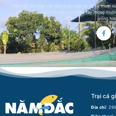
Theo dõi để nhận các thông tin chia sẻ về kỹ thuật nu
kết đặc biệt dành cho bà con Miền Tây mong muốn 
giống N
Trại cá 
Đia chỉ
: 29