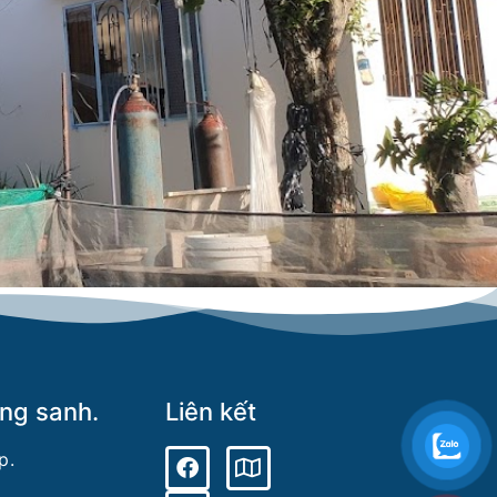
óng sanh.
Liên kết
p.