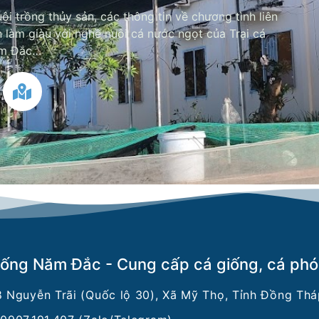
ôi trồng thủy sản, các thông tin về chương tình liên
làm giàu với nghề nuôi cá nước ngọt của Trại cá
ăm Đắc…
giống Năm Đắc - Cung cấp cá giống, cá ph
8 Nguyễn Trãi (Quốc lộ 30), Xã Mỹ Thọ, Tỉnh Đồng Thá