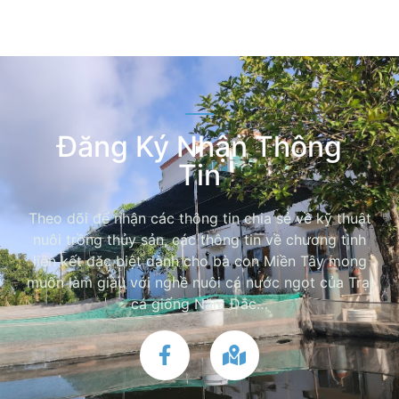
Đăng Ký Nhận Thông
Tin
Theo dõi để nhận các thông tin chia sẻ về kỹ thuật
nuôi trồng thủy sản, các thông tin về chương tình
liên kết đặc biệt dành cho bà con Miền Tây mong
muốn làm giàu với nghề nuôi cá nước ngọt của Trại
cá giống Năm Đắc…