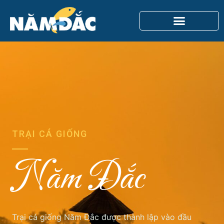
Trang chủ
TRẠI CÁ GIỐNG
Năm Đắc
Trại cá giống Năm Đắc được thành lập vào đầu