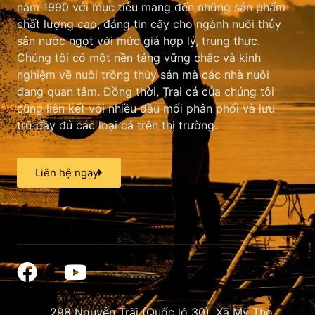
năm 1990 với mục tiêu mang đến những sản phẩm
chất lượng cao, đáng tin cậy cho ngành nuôi thủy
sản nước ngọt với mức giá hợp lý, trung thực.
Chúng tôi có một nền tảng vững chắc và kinh
nghiệm về nuôi trồng thủy sản mà các nhà nuôi
đang quan tâm. Đồng thời, Trại cá của chúng tôi
cũng liên kết với nhiều đầu mối phân phối và lưu
trữ đầy đủ các loại cá trên thị trường.
Liên hệ ngay
298 Nguyễn Trãi (Quốc lộ 30), Xã Mỹ Thọ,