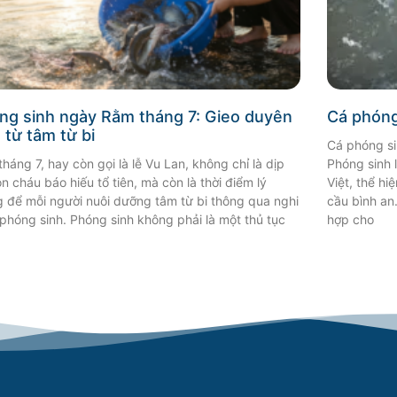
ng sinh ngày Rằm tháng 7: Gieo duyên
Cá phóng
 từ tâm từ bi
Cá phóng si
háng 7, hay còn gọi là lễ Vu Lan, không chỉ là dịp
Phóng sinh 
n cháu báo hiếu tổ tiên, mà còn là thời điểm lý
Việt, thể hi
 để mỗi người nuôi dưỡng tâm từ bi thông qua nghi
cầu bình an
phóng sinh. Phóng sinh không phải là một thủ tục
hợp cho