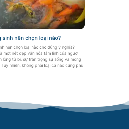
 sinh nên chọn loại nào?
nh nên chọn loại nào cho đúng ý nghĩa?
là một nét đẹp văn hóa tâm linh của người
ện lòng từ bi, sự trân trọng sự sống và mong
. Tuy nhiên, không phải loại cá nào cũng phù