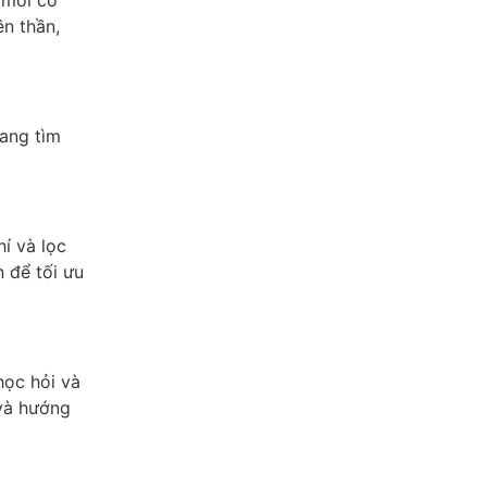
 mới có
ên thần,
ang tìm
í và lọc
 để tối ưu
học hỏi và
 và hướng