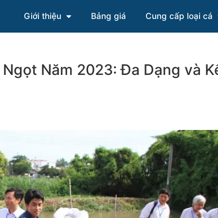
Giới thiệu
Bảng giá
Cung cấp loại cá
 Ngọt Năm 2023: Đa Dạng và K