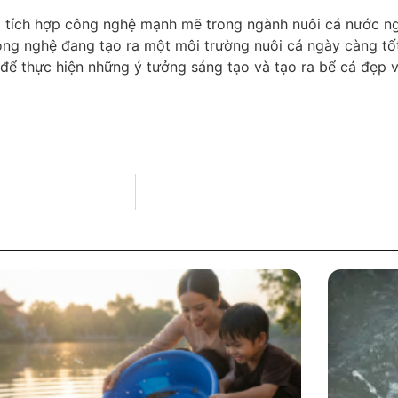
 tích hợp công nghệ mạnh mẽ trong ngành nuôi cá nước ng
ông nghệ đang tạo ra một môi trường nuôi cá ngày càng tố
 để thực hiện những ý tưởng sáng tạo và tạo ra bể cá đẹp 